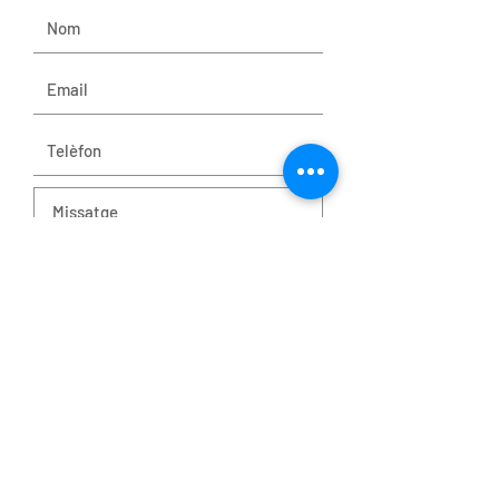
Enviar
Moll port esportiu, local 204 - Tarragona
estudi@africacaserras.com
658.46.95.72